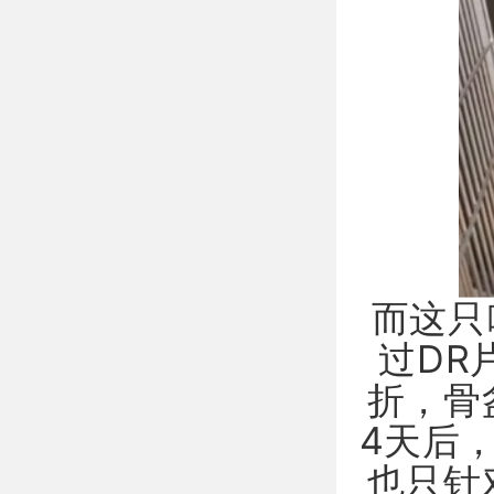
而这只
过DR
折，骨
4天后
也只针