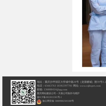
地址：重庆沙坪坝区大学城中路20号（龙湖睿城）附39号3-2
电话：65663763 18302397701 网址: www.cqhxpet.com
邮箱: 136088414@qq.com
重庆网站建设公司－天蚕公司制作与维护
渝ICP备2022011501号-1
渝公网安备 50009802501180号