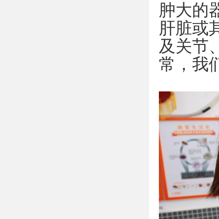
肿大的
肝脏或
及关节
常，我