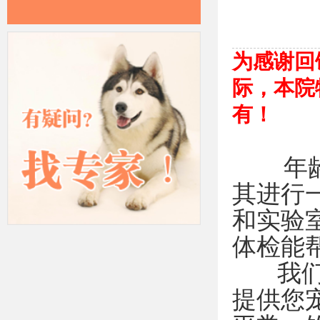
为感谢回
际，本院
有！
年龄为
其进行
和实验
体检能
我们需
提供您