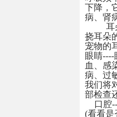
下降，
病、肾
耳朵-
挠耳朵
宠物的
眼睛--
血、感
病、过
我们将
部检查
口腔-
(看看