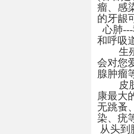
瘤、感
的牙龈
心肺-
和呼吸
生殖器
会对您
腺肿瘤
皮肤-
康最大
无跳蚤
染、疣
从头到