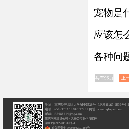
宠物是
应该怎
各种问
共有96页
上
地址：重庆沙坪坝区大学城中路20号（龙湖睿城）附39号3-2
电话：65663763 18302397701 网址: www.cqhxpet.com
邮箱: 136088414@qq.com
重庆网站建设公司－天蚕公司制作与维护
渝ICP备2022011501号-1
渝公网安备 50009802501180号