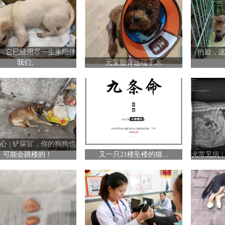
----它已经用尽一生来陪伴
抱歉，
我们。
元宝股骨远端手术
心 | 铲屎官，你的狗狗也
可能会跳楼的！
又一只21楼坠楼的猫...
犬常见病 