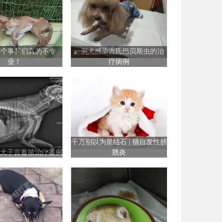
这个事我们真的不专
一例犬感染吉氏巴贝斯虫的治
业！
疗病例
千万别以为是结石 | 猫自发性膀
| 犬子宫蓄脓治疗案例
胱炎