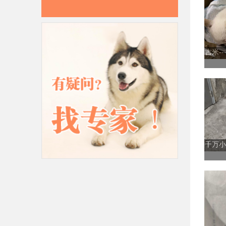
吉米-
千万小