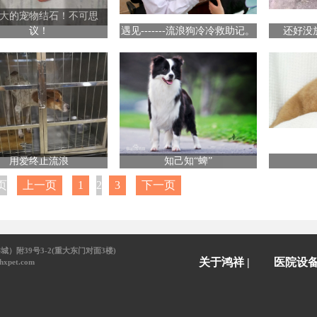
大的宠物结石！不可思
议！
遇见-------流浪狗冷冷救助记。
还好没放
用爱终止流浪
知己知“蜱”
页
上一页
1
2
3
下一页
）附39号3-2(重大东门对面3楼)
关于鸿祥 |
医院设备 
xpet.com