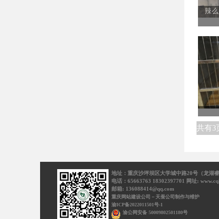
辣么
共有3
地址：重庆沙坪坝区大学城中路20号（龙湖睿城
电话：65663763 18302397701 网址: www.cqh
邮箱: 136088414@qq.com
重庆网站建设公司－天蚕公司制作与维护
渝ICP备2022011501号-1
渝公网安备 50009802501180号