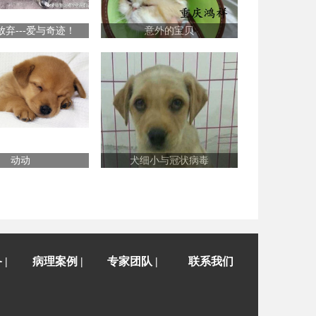
弃---爱与奇迹！
意外的宝贝
动动
犬细小与冠状病毒
|
病理案例 |
专家团队 |
联系我们